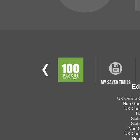
MY SAVED TRAILS
Ed
UK Online 
Non Gam
UK Cas
Be
Slot
Slot
Non 
UK Cas
Non